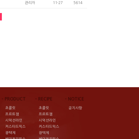
관리자
11-27
5614
- PRODUCT
- RECIPE
- NOTICE
초콜릿
초콜릿
공지사항
프르트잼
프르트잼
시덕션라인
시덕션라인
커스타드믹스
커스타드믹스
광택제
광택제