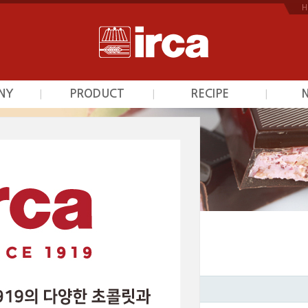
H
NY
PRODUCT
RECIPE
|
|
|
개
초콜릿
초콜릿
역
프르트잼
프르트잼
안내
시덕션라인
시덕션라인
는길
커스타드믹스
커스타드믹스
광택제
광택제
베이커리믹스
베이커리믹스
스카이인터내셔날의 고객님들께 알려드립니다.
이지
제목