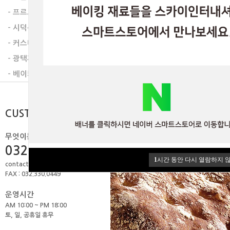
다음글
- 프르트잼
- 시덕션라인
- 커스타드믹스
- 광택제
- 베이커리믹스
CUSTOMER
무엇이든 물어보세요.
032.506.1979
1
시간 동안 다시 열람하지 
contact@skyint.co.kr
FAX : 032.330.0449
운영시간
AM 10:00 ~ PM 18:00
토, 일, 공휴일 휴무