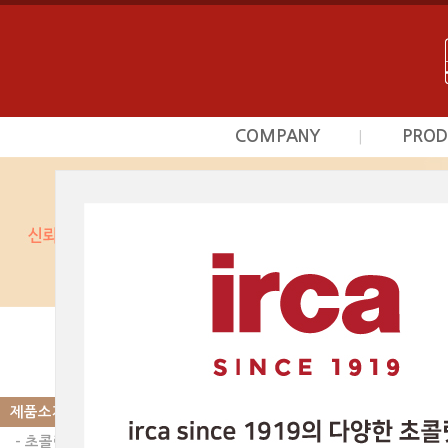
COMPANY
PROD
|
회사소개
초
사업영역
프르
상담문의안내
시덕
찾아오시는길
커스타
광
베이커
제품소개
|
PRODUCT
스카이인터내셔날의 제품
베이커리믹스 | 
제품소개
- 초콜릿